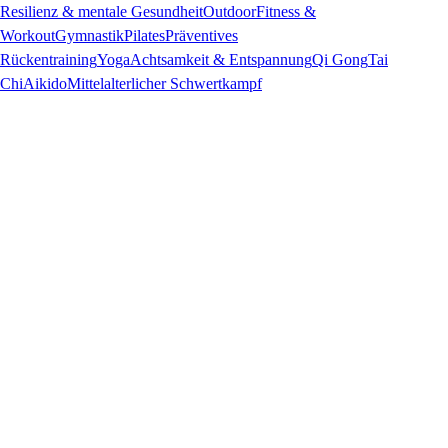
Resilienz & mentale Gesundheit
Outdoor
Fitness &
Workout
Gymnastik
Pilates
Präventives
Rückentraining
Yoga
Achtsamkeit & Entspannung
Qi Gong
Tai
Chi
Aikido
Mittelalterlicher Schwertkampf