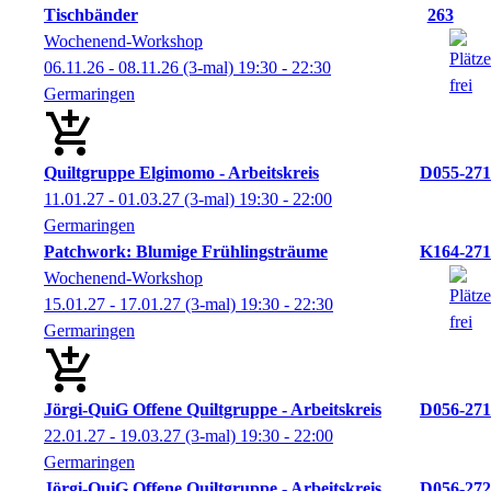
Tischbänder
263
Wochenend-Workshop
06.11.26 - 08.11.26
(3-mal)
19:30
- 22:30
Germaringen
Quiltgruppe Elgimomo - Arbeitskreis
D055-271
11.01.27 - 01.03.27
(3-mal)
19:30
- 22:00
Germaringen
Patchwork: Blumige Frühlingsträume
K164-271
Wochenend-Workshop
15.01.27 - 17.01.27
(3-mal)
19:30
- 22:30
Germaringen
Jörgi-QuiG Offene Quiltgruppe - Arbeitskreis
D056-271
22.01.27 - 19.03.27
(3-mal)
19:30
- 22:00
Germaringen
Jörgi-QuiG Offene Quiltgruppe - Arbeitskreis
D056-272