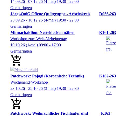
14.09.26 - 07.12.26
(4-mal)
19:30
- 22:00
Germaringen
Jörgi-QuiG Offene Quiltgruppe - Arbeitskreis
D056-263
25.09.26 - 18.12.26
(4-mal)
19:30
- 22:00
Germaringen
Mitmachaktion: Nesteldecken nähen
K161-263
Workshop zum Welt-Alzheimertag
10.10.26
(1-mal)
09:00
- 17:00
Germaringen
Patchwork: Pojagi (Koreanische Technik)
K162-263
Wochenend-Workshop
23.10.26 - 25.10.26
(3-mal)
19:30
- 22:30
Germaringen
Patchwork: Weihnachtliche Tischläufer und
K163-