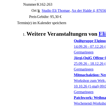
Nummer
K162-263
Ort
Studio Eli Thomae
,
An der Halde 4, 8765
Preis
Gebühr: 95,30 €
Termin(e) im Kalender speichern
Weitere Veranstaltungen von
El
Quiltgruppe Elgimo
14.09.26 - 07.12.26
(
Germaringen
Jörgi-QuiG Offene Q
25.09.26 - 18.12.26
(
Germaringen
Mitmachaktion: Nes
Workshop zum Welt-
10.10.26
(1-mal)
09:
Germaringen
Patchwork: Weihnac
Wochenend-Worksh