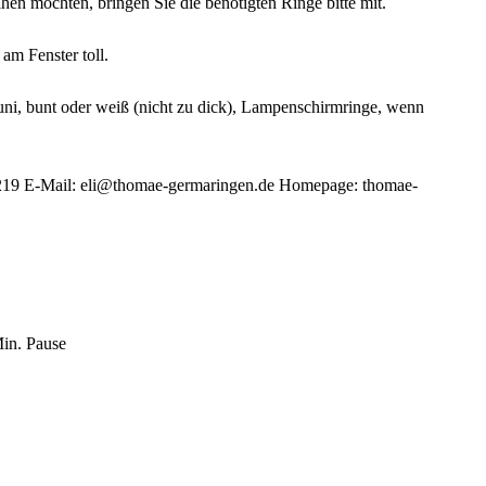
n möchten, bringen Sie die benötigten Ringe bitte mit.
am Fenster toll.
uni, bunt oder weiß (nicht zu dick), Lampenschirmringe, wenn
219 E-Mail: eli@thomae-germaringen.de Homepage: thomae-
Min. Pause