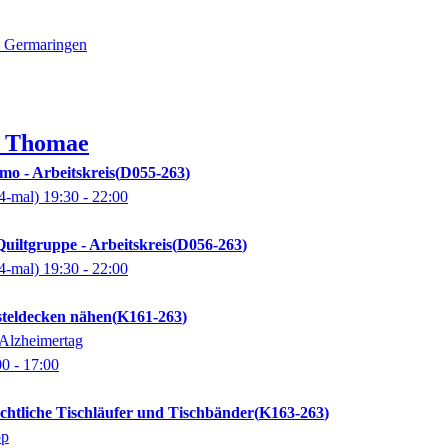
6 Germaringen
i
Thomae
mo - Arbeitskreis
D055-263
4-mal)
19:30
- 22:00
uiltgruppe - Arbeitskreis
D056-263
4-mal)
19:30
- 22:00
teldecken nähen
K161-263
Alzheimertag
00
- 17:00
htliche Tischläufer und Tischbänder
K163-263
op