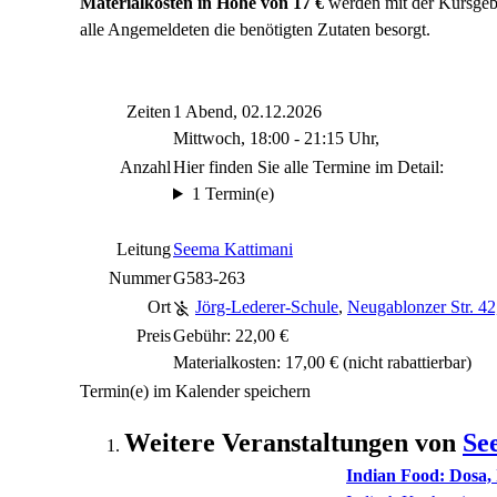
Materialkosten in Höhe von 17 €
werden mit der Kursgeb
alle Angemeldeten die benötigten Zutaten besorgt.
Zeiten
1 Abend, 02.12.2026
Mittwoch, 18:00 - 21:15 Uhr,
Anzahl
Hier finden Sie alle Termine im Detail:
1 Termin(e)
Leitung
Seema Kattimani
Nummer
G583-263
Ort
Jörg-Lederer-Schule
,
Neugablonzer Str. 4
Preis
Gebühr: 22,00 €
Materialkosten: 17,00 €
(nicht rabattierbar)
Termin(e) im Kalender speichern
Weitere Veranstaltungen von
Se
Indian Food: Dosa, I