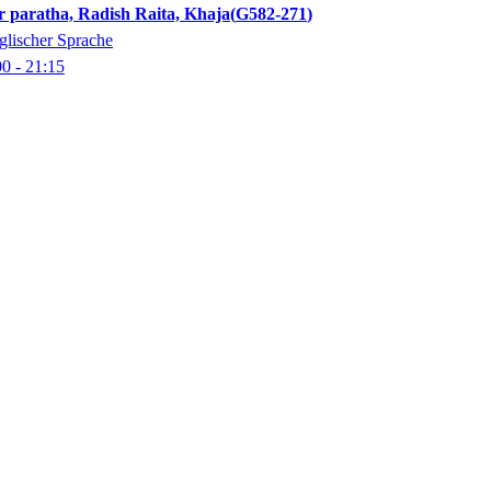
r paratha, Radish Raita, Khaja
G582-271
glischer Sprache
00
- 21:15