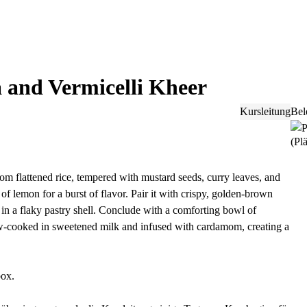
 and Vermicelli Kheer
Kursleitung
Bel
(Plä
om flattened rice, tempered with mustard seeds, curry leaves, and
of lemon for a burst of flavor. Pair it with crispy, golden-brown
 in a flaky pastry shell. Conclude with a comforting bowl of
low-cooked in sweetened milk and infused with cardamom, creating a
box.