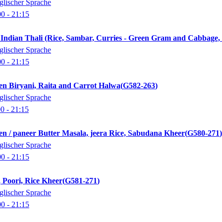
glischer Sprache
00
- 21:15
 Indian Thali (Rice, Sambar, Curries - Green Gram and Cabbage,
glischer Sprache
00
- 21:15
en Biryani, Raita and Carrot Halwa
G582-263
glischer Sprache
00
- 21:15
en / paneer Butter Masala, jeera Rice, Sabudana Kheer
G580-271
glischer Sprache
00
- 21:15
 Poori, Rice Kheer
G581-271
glischer Sprache
00
- 21:15