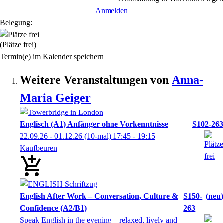
Anmelden
Belegung:
(Plätze frei)
Termin(e) im Kalender speichern
Weitere Veranstaltungen von
Anna-
Maria
Geiger
Englisch (A1) Anfänger ohne Vorkenntnisse
S102-263
22.09.26 - 01.12.26
(10-mal)
17:45
- 19:15
Kaufbeuren
English After Work – Conversation, Culture &
S150-
neu
Confidence (A2/B1)
263
Speak English in the evening – relaxed, lively and