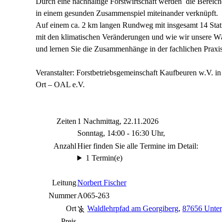
Durch eine nachhaltige Forstwirtschaft werden die Bereic
in einem gesunden Zusammenspiel miteinander verknüpft.
Auf einem ca. 2 km langen Rundweg mit insgesamt 14 Stati
mit den klimatischen Veränderungen und wie wir unsere Wä
und lernen Sie die Zusammenhänge in der fachlichen Praxis
Veranstalter: Forstbetriebsgemeinschaft Kaufbeuren w.V. 
Ort – OAL e.V.
Zeiten
1 Nachmittag, 22.11.2026
Sonntag, 14:00 - 16:30 Uhr,
Anzahl
Hier finden Sie alle Termine im Detail:
1 Termin(e)
Leitung
Norbert Fischer
Nummer
A065-263
Ort
Waldlehrpfad am Georgiberg
,
87656 Unter
Preis