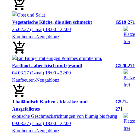
Vegetarische Küche, die allen schmeckt
G519-271
25.02.27
(1-mal)
18:00
- 22:00
Kaufbeuren-Neugablonz
Fastfood - aber frisch und gesund!
G520-271
04.03.27
(1-mal)
18:00
- 22:00
Kaufbeuren-Neugablonz
Thailändisch Kochen - Klassiker und
G521-
Ausgefallenes
271
exotische Geschmacksrichtungen von blumig bis feurig
09.03.27
(1-mal)
18:00
- 22:00
Kaufbeuren-Neugablonz