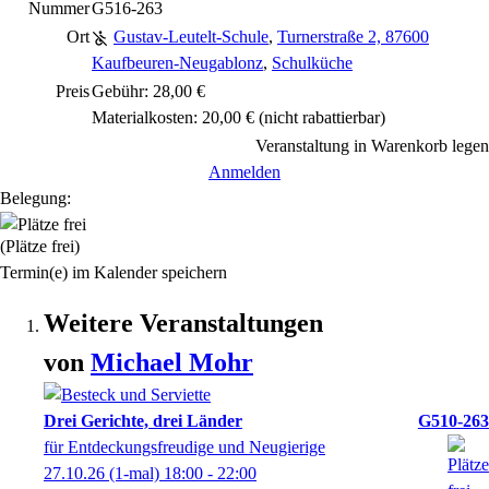
Nummer
G516-263
Ort
Gustav-Leutelt-Schule
,
Turnerstraße 2, 87600
Kaufbeuren-Neugablonz
,
Schulküche
Preis
Gebühr: 28,00 €
Materialkosten: 20,00 €
(nicht rabattierbar)
Veranstaltung in Warenkorb legen
Anmelden
Belegung:
(Plätze frei)
Termin(e) im Kalender speichern
Weitere Veranstaltungen
von
Michael
Mohr
Drei Gerichte, drei Länder
G510-263
für Entdeckungsfreudige und Neugierige
27.10.26
(1-mal)
18:00
- 22:00