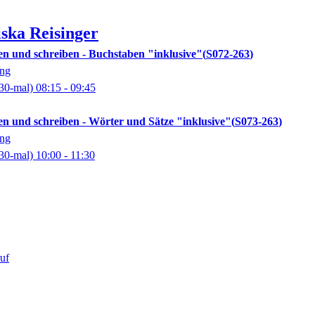
iska
Reisinger
n und schreiben - Buchstaben "inklusive"
S072-263
ung
30-mal)
08:15
- 09:45
n und schreiben - Wörter und Sätze "inklusive"
S073-263
ung
30-mal)
10:00
- 11:30
uf