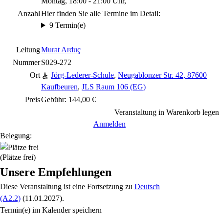
Montag, 18:00 - 21:00 Uhr,
Anzahl
Hier finden Sie alle Termine im Detail:
9 Termin(e)
Leitung
Murat Arduç
Nummer
S029-272
Ort
Jörg-Lederer-Schule
,
Neugablonzer Str. 42, 87600
Kaufbeuren
,
JLS Raum 106 (EG)
Preis
Gebühr: 144,00 €
Veranstaltung in Warenkorb legen
Anmelden
Belegung:
(Plätze frei)
Unsere Empfehlungen
Diese Veranstaltung
ist eine Fortsetzung zu
Deutsch
(A2.2)
(11.01.2027)
.
Termin(e) im Kalender speichern