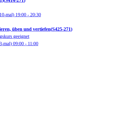
1)
S414-271
10-mal)
19:00
- 20:30
ieren, üben und vertiefen
S425-271
gskurs geeignet
3-mal)
09:00
- 11:00