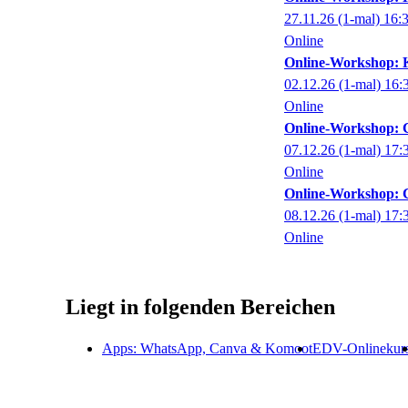
27.11.26
(1-mal)
16:
Online
Online-Workshop: KI
02.12.26
(1-mal)
16:
Online
Online-Workshop: 
07.12.26
(1-mal)
17:
Online
Online-Workshop: C
08.12.26
(1-mal)
17:
Online
Liegt in folgenden Bereichen
Apps: WhatsApp, Canva & Komoot
EDV-Onlinekur