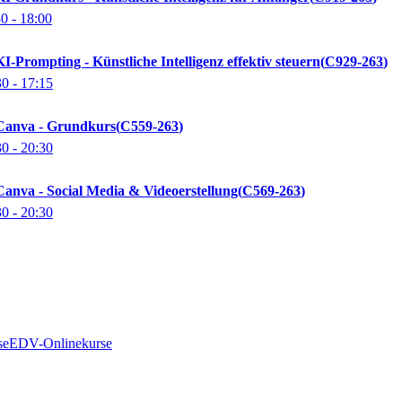
30
- 18:00
-Prompting - Künstliche Intelligenz effektiv steuern
C929-263
30
- 17:15
Canva - Grundkurs
C559-263
30
- 20:30
anva - Social Media & Videoerstellung
C569-263
30
- 20:30
se
EDV-Onlinekurse