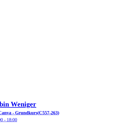
bin
Weniger
Canva - Grundkurs
C557-263
00
- 18:00