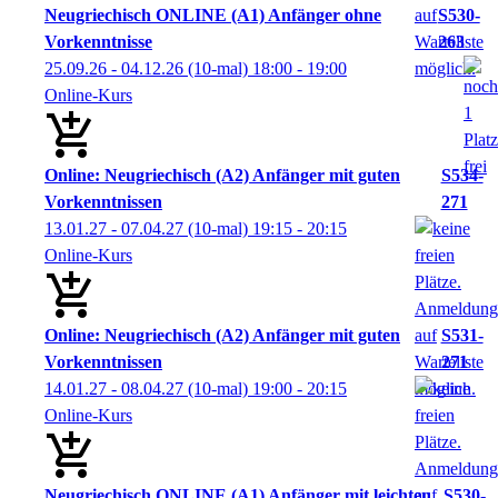
Neugriechisch ONLINE (A1) Anfänger ohne
S530-
Vorkenntnisse
263
25.09.26 - 04.12.26
(10-mal)
18:00
- 19:00
Online-Kurs
Online: Neugriechisch (A2) Anfänger mit guten
S534-
Vorkenntnissen
271
13.01.27 - 07.04.27
(10-mal)
19:15
- 20:15
Online-Kurs
Online: Neugriechisch (A2) Anfänger mit guten
S531-
Vorkenntnissen
271
14.01.27 - 08.04.27
(10-mal)
19:00
- 20:15
Online-Kurs
Neugriechisch ONLINE (A1) Anfänger mit leichten
S530-