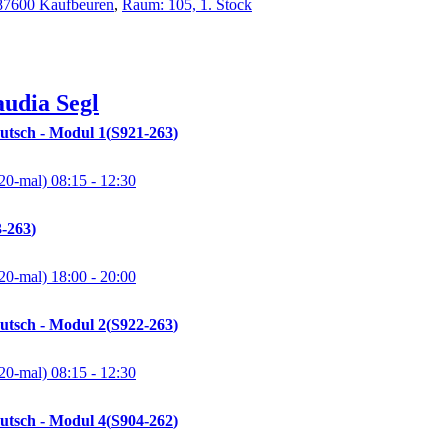
, 87600 Kaufbeuren
,
Raum: 105, 1. Stock
audia
Segl
utsch - Modul 1
S921-263
20-mal)
08:15
- 12:30
-263
20-mal)
18:00
- 20:00
utsch - Modul 2
S922-263
20-mal)
08:15
- 12:30
utsch - Modul 4
S904-262