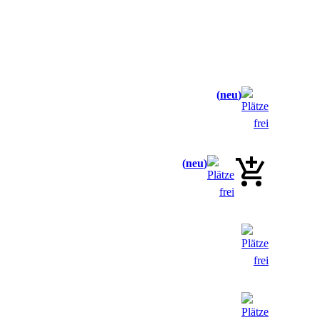
neu
neu