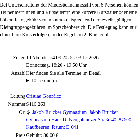
Bei Unterschreitung der Mindestteilnahmezahl von 6 Personen können
Teilnehmer*innen und Kursleiter*in eine kürzere Kursdauer oder eine
höhere Kursgebühr vereinbaren - entsprechend der jeweils gültigen
Kleingruppengebühren im Sprachenbereich. Die Festlegung kann nur
einmal pro Kurs erfolgen, in der Regel am 2. Kurstermin.
Zeiten
10 Abende, 24.09.2026 - 03.12.2026
Donnerstag, 18:20 - 19:50 Uhr,
Anzahl
Hier finden Sie alle Termine im Detail:
10 Termin(e)
Leitung
Cristina González
Nummer
S416-263
Ort
Jakob-Brucker-Gymnasium
,
Jakob-Brucker-
Gymnasium Haus D
,
Neugablonzer Straße 40, 87600
Kaufbeuren
,
Raum: D 041
Preis
Gebühr: 80,00 €