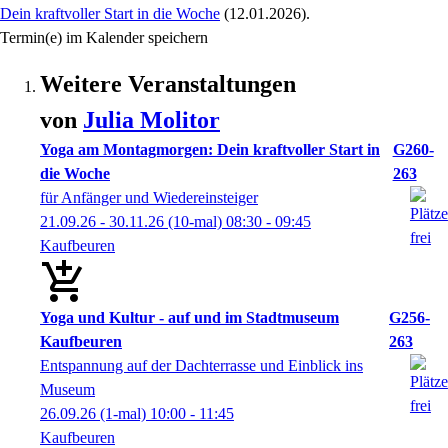
Dein kraftvoller Start in die Woche
(12.01.2026)
.
Termin(e) im Kalender speichern
Weitere Veranstaltungen
von
Julia
Molitor
Yoga am Montagmorgen: Dein kraftvoller Start in
G260-
die Woche
263
für Anfänger und Wiedereinsteiger
21.09.26 - 30.11.26
(10-mal)
08:30
- 09:45
Kaufbeuren
Yoga und Kultur - auf und im Stadtmuseum
G256-
Kaufbeuren
263
Entspannung auf der Dachterrasse und Einblick ins
Museum
26.09.26
(1-mal)
10:00
- 11:45
Kaufbeuren