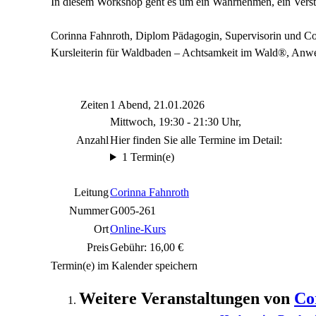
In diesem Workshop geht es um ein Wahrnehmen, ein Vers
Corinna Fahnroth, Diplom Pädagogin, Supervisorin und Coa
Kursleiterin für Waldbaden – Achtsamkeit im Wald®, Anwen
Zeiten
1 Abend, 21.01.2026
Mittwoch, 19:30 - 21:30 Uhr,
Anzahl
Hier finden Sie alle Termine im Detail:
1 Termin(e)
Leitung
Corinna Fahnroth
Nummer
G005-261
Ort
Online-Kurs
Preis
Gebühr: 16,00 €
Termin(e) im Kalender speichern
Weitere Veranstaltungen von
Co