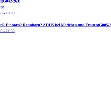
it
G042-263
den
30
- 18:00
d? Einhorn? Rennhorn? ADHS bei Mädchen und Frauen
G005-
30
- 21:30