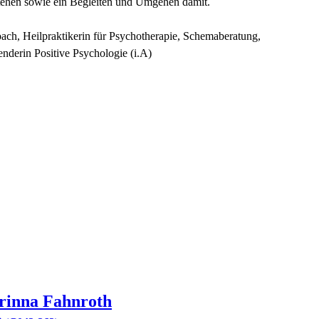
tehen sowie ein Begleiten und Umgehen damit.
ch, Heilpraktikerin für Psychotherapie, Schemaberatung,
derin Positive Psychologie (i.A)
rinna
Fahnroth