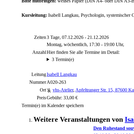
Bitte mitbringen:
weißes Papier (DIN A4- oder DIN A3-Blo
Kursleitung:
Isabell Langkau, Psychologin, systemischer 
Zeiten
3 Tage, 07.12.2026 - 21.12.2026
Montag, wöchentlich, 17:30 - 19:00 Uhr,
Anzahl
Hier finden Sie alle Termine im Detail:
3 Termin(e)
Leitung
Isabell Langkau
Nummer
A020-263
Ort
vhs-Atelier
,
Apfeltranger Str. 15, 87600 K
Preis
Gebühr: 33,00 €
Termin(e) im Kalender speichern
Weitere Veranstaltungen von
Is
Den Ruhestand souve