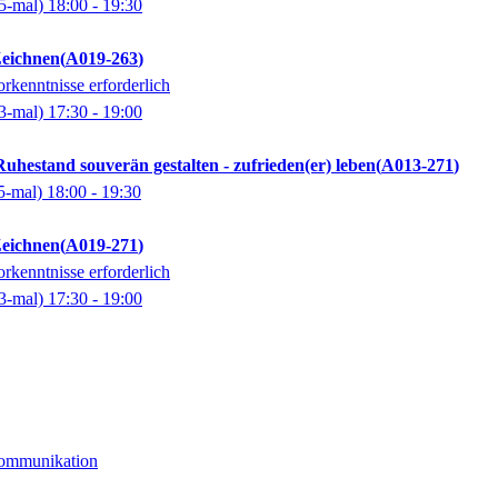
5-mal)
18:00
- 19:30
Zeichnen
A019-263
rkenntnisse erforderlich
3-mal)
17:30
- 19:00
uhestand souverän gestalten - zufrieden(er) leben
A013-271
5-mal)
18:00
- 19:30
Zeichnen
A019-271
rkenntnisse erforderlich
3-mal)
17:30
- 19:00
Kommunikation