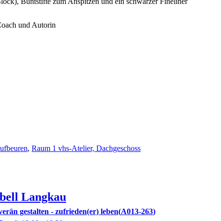
ck), Buntstifte zum Anspitzen und ein schwarzer Fineliner
Coach und Autorin
aufbeuren
,
Raum 1 vhs-Atelier, Dachgeschoss
abell
Langkau
rän gestalten - zufrieden(er) leben
A013-263