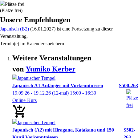
(Plätze frei)
Unsere Empfehlungen
Japanisch (B2)
(16.01.2027)
ist eine Fortsetzung zu
dieser
Veranstaltung.
Termin(e) im Kalender speichern
Weitere Veranstaltungen
von
Yumiko
Kerber
Japanisch A1 Anfänger mit Vorkenntnissen
S500-263
19.09.26 - 19.12.26
(12-mal)
15:00
- 16:30
Online-Kurs
Japanisch (A2) mit Hiragana, Katakana und 150
S502-
Kanji Vorkenntnissen
263