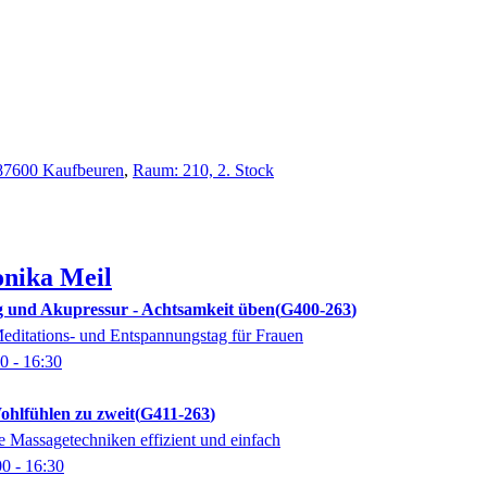
, 87600 Kaufbeuren
,
Raum: 210, 2. Stock
nika
Meil
g und Akupressur - Achtsamkeit üben
G400-263
editations- und Entspannungstag für Frauen
00
- 16:30
ohlfühlen zu zweit
G411-263
e Massagetechniken effizient und einfach
00
- 16:30