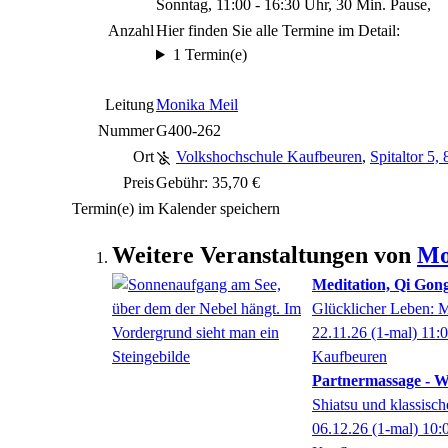
Sonntag, 11:00 - 16:30 Uhr, 30 Min. Pause,
Anzahl
Hier finden Sie alle Termine im Detail:
1 Termin(e)
Leitung
Monika Meil
Nummer
G400-262
Ort
Volkshochschule Kaufbeuren
,
Spitaltor 5
Preis
Gebühr: 35,70 €
Termin(e) im Kalender speichern
Weitere Veranstaltungen von
Mo
Meditation, Qi Gon
Glücklicher Leben: M
22.11.26
(1-mal)
11:
Kaufbeuren
Partnermassage - W
Shiatsu und klassisch
06.12.26
(1-mal)
10: