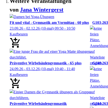
Weitere Veranstaltungen
von
Jana
Wintergerst
Fit und vital - Gymnastik am Vormittag - 60 plus
G103-263
23.09.26 - 02.12.26
(10-mal)
09:50
- 10:50
Kaufbeuren
Präventive Wirbelsäulengymnastik - 65 plus
G148-263
24.09.26 - 03.12.26
(10-mal)
10:40
- 11:40
Kaufbeuren
Präventive Wirbelsäulengymnastik
G144-263