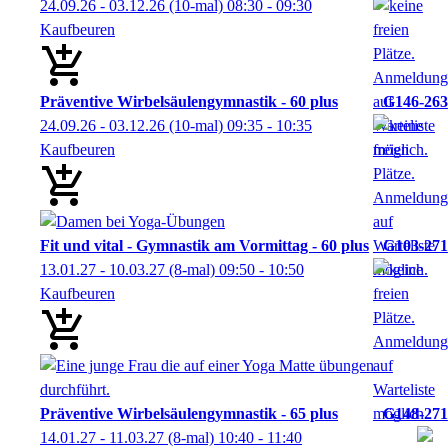
24.09.26 - 03.12.26
(10-mal)
08:30
- 09:30
Kaufbeuren
Präventive Wirbelsäulengymnastik - 60 plus
G146-263
24.09.26 - 03.12.26
(10-mal)
09:35
- 10:35
Kaufbeuren
Fit und vital - Gymnastik am Vormittag - 60 plus
G103-271
13.01.27 - 10.03.27
(8-mal)
09:50
- 10:50
Kaufbeuren
Präventive Wirbelsäulengymnastik - 65 plus
G148-271
14.01.27 - 11.03.27
(8-mal)
10:40
- 11:40