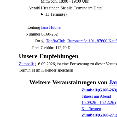
Mittwoch, 18:00 - 19:00 Uhr,
Anzahl
Hier finden Sie alle Termine im Detail:
13 Termin(e)
Leitung
Jana Hübner
Nummer
G160-262
Ort
Topfit-Club
,
Buronstraße 101, 87600 Kauf
Preis
Gebühr: 112,70 €
Unsere Empfehlungen
Zumba®
(16.09.2026)
ist eine Fortsetzung zu
dieser Verans
Termin(e) im Kalender speichern
Weitere Veranstaltungen von
Ja
Zumba®
G160-263
Fitness am Abend
16.09.26 - 16.12.26
(
Kaufbeuren
Zumba®
G160-271