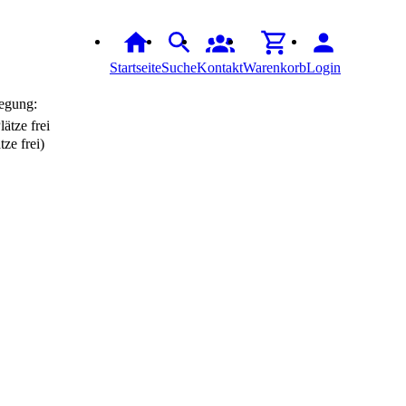
Startseite
Suche
Kontakt
Warenkorb
Login
egung:
tze frei)